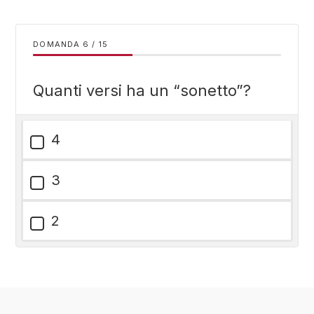
DOMANDA
/
15
Quanti versi ha un “sonetto”?
4
3
2