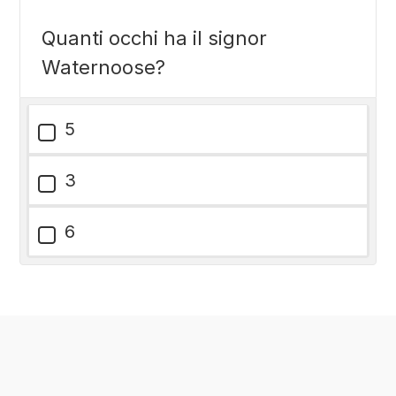
Quanti occhi ha il signor
Waternoose?
5
3
6