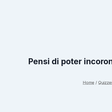
Pensi di poter incoron
Home
/
Quizze