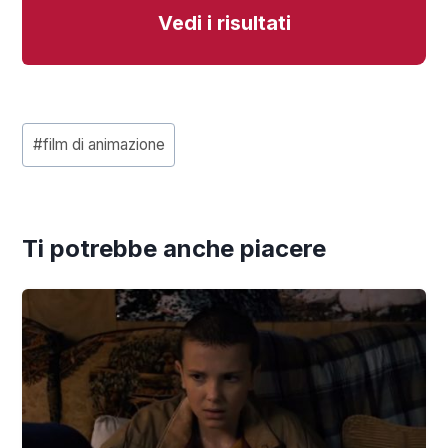
Vedi i risultati
P
#
film di animazione
o
s
Ti potrebbe anche piacere
t
T
a
g
s
: