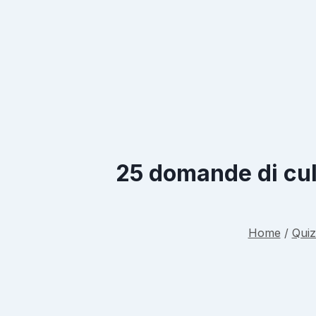
25 domande di cult
Home
/
Quiz