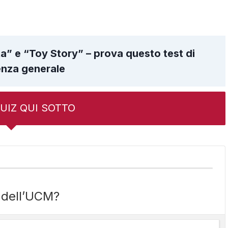
ta” e “Toy Story” – prova questo test di
nza generale
 QUIZ QUI SOTTO
m dell’UCM?