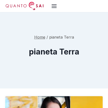
Salta
al
contenuto
Home
/
pianeta Terra
pianeta Terra