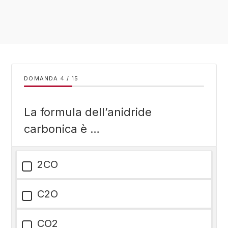
DOMANDA
/
15
La formula dell’anidride
carbonica è …
2CO
C2O
CO2